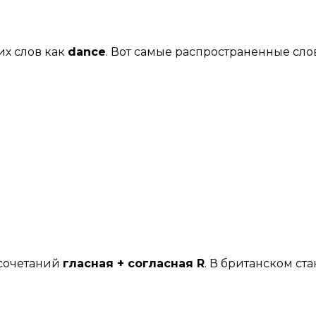
их слов как
dance
. Вот самые распространенные слов
 сочетаний
гласная + согласная R
. В британском ста