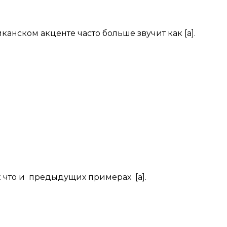
иканском акценте часто больше звучит как [а].
вук что и предыдущих примерах [а].