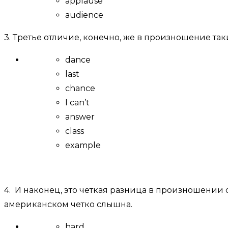
applause
audience
3. Третье отличие, конечно, же в произношение так
dance
last
chance
I can’t
answer
class
example
4. И наконец, это четкая разница в произношении
американском четко слышна.
hard