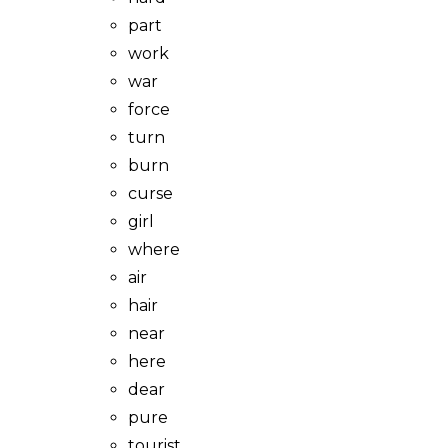
part
work
war
force
turn
burn
curse
girl
where
air
hair
near
here
dear
pure
tourist