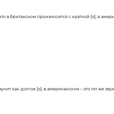
 что в британском произносится с краткой [о], в амер
звучит как долгое [о], в американском – это тот же з